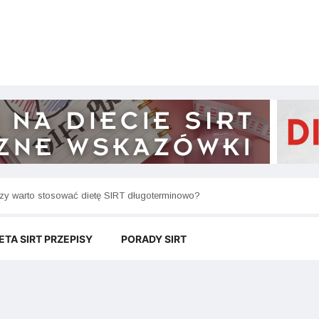
ak przygotować zdrowe desery SIRT bez dodatku cukru?
ETA SIRT PRZEPISY
PORADY SIRT