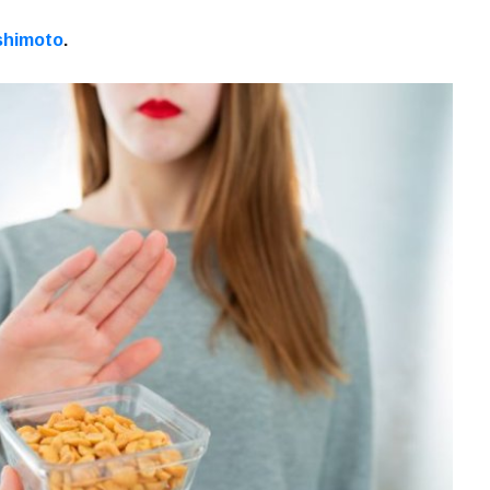
shimoto
.