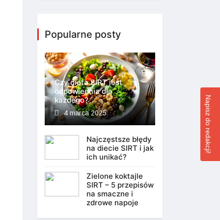
Popularne posty
Czy dieta SIRT jest
odpowiednia dla
Napisz do redakcji!
każdego?
4 marca 2025
Najczęstsze błędy
na diecie SIRT i jak
ich unikać?
Zielone koktajle
SIRT – 5 przepisów
na smaczne i
zdrowe napoje