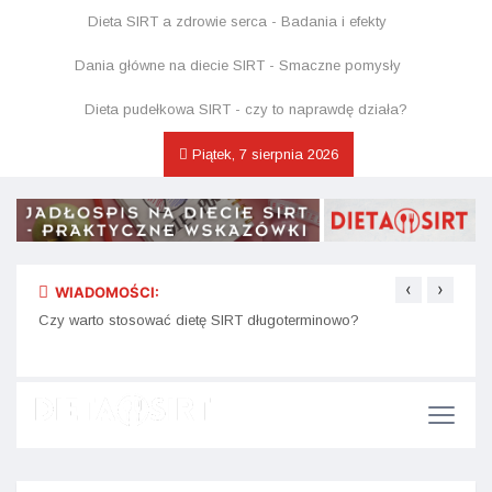
Dieta SIRT a zdrowie serca - Badania i efekty
Dania główne na diecie SIRT - Smaczne pomysły
Dieta pudełkowa SIRT - czy to naprawdę działa?
Piątek, 7 sierpnia 2026
‹
›
WIADOMOŚCI:
Etapy
Jak przygotować zdrowe desery SIRT bez dodatku cukru?
Czy warto stosować dietę SIRT długoterminowo?
odżyw