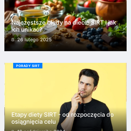
Najczęstsze błędy na diecie SIRT i jak
ich unikać?
26 lutego 2025
PORADY SIRT
Etapy diety SIRT - od rozpoczęcia do
osiągnięcia celu