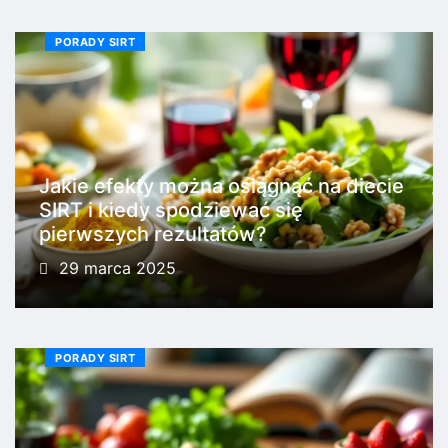
PORADY SIRT
Jakie efekty można osiągnąć na diecie
SIRT i kiedy spodziewać się
pierwszych rezultatów?
29 marca 2025
PORADY SIRT